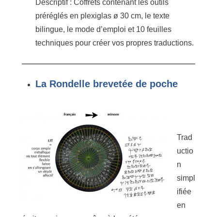
Descriptif : Coffrets contenant les outils
préréglés en plexiglas ø 30 cm, le texte
bilingue, le mode d’emploi et 10 feuilles
techniques pour créer vos propres traductions.
La Rondelle brevetée de poche
Trad
uctio
n
simpl
ifiée
en