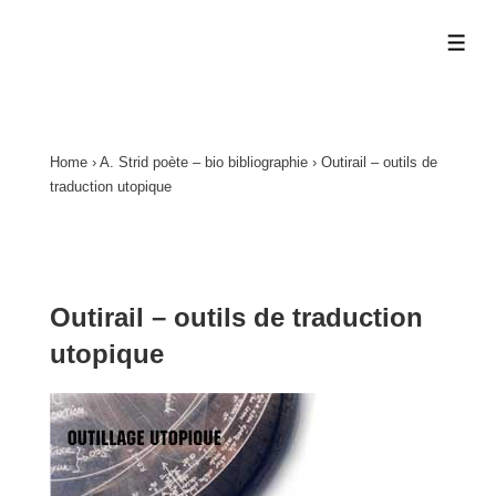
↓
a.strid.info
passer
ME
au
contenu
principal
Home
›
A. Strid poète – bio bibliographie
›
Outirail – outils de
traduction utopique
Outirail – outils de traduction
utopique