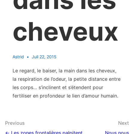
cheveux
Astrid
Juil 22, 2015
Le regard, le baiser, la main dans les cheveux,
la respiration de l’odeur, la petite distance entre
les corps… s’inclinent et s’étendent pour
fertiliser en profondeur le lien d’amour humain.
Navigation
Previous
Next
← Les zones frontalières palpitent
Nous nous