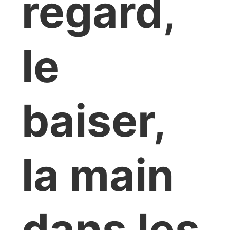
regard,
le
baiser,
la main
dans les