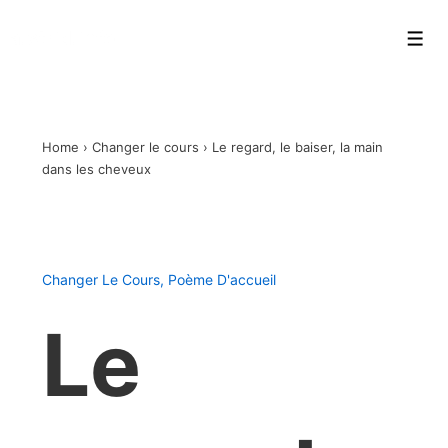
↓
a.strid.info
passer
Men
au
contenu
principal
Home
›
Changer le cours
›
Le regard, le baiser, la main
dans les cheveux
Changer Le Cours
,
Poème D'accueil
Le