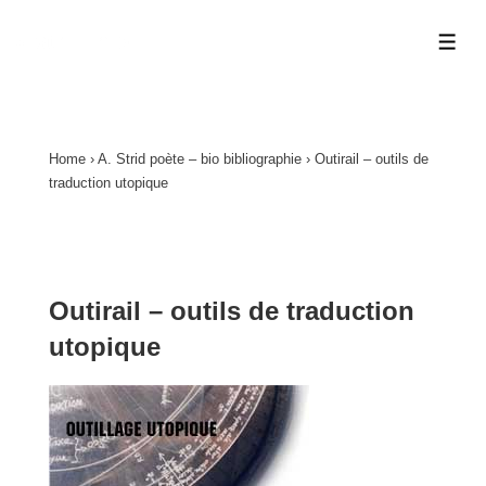
↓
a.strid.info
passer
ME
au
contenu
principal
Home
›
A. Strid poète – bio bibliographie
›
Outirail – outils de
traduction utopique
Outirail – outils de traduction
utopique