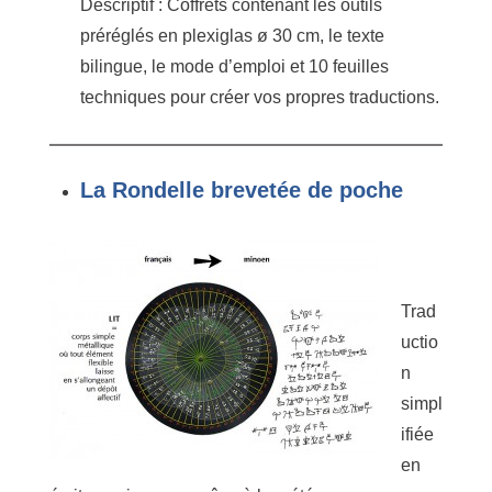
Descriptif : Coffrets contenant les outils
préréglés en plexiglas ø 30 cm, le texte
bilingue, le mode d’emploi et 10 feuilles
techniques pour créer vos propres traductions.
La Rondelle brevetée de poche
Trad
uctio
n
simpl
ifiée
en