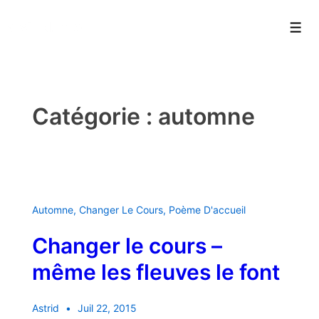
↓
a.strid.info
passer
Men
au
contenu
principal
Catégorie :
automne
Automne
,
Changer Le Cours
,
Poème D'accueil
Changer le cours –
même les fleuves le font
Astrid
Juil 22, 2015