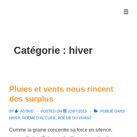
↓
a.strid.info
passer
ME
au
contenu
principal
Catégorie :
hiver
Pluies et vents nous rincent
des surplus
BY
ASTRID
POSTED ON
22/07/2015
PUBLIÉ DANS
HIVER
,
POÈME D'ACCUEIL
,
POÉSIE DU VIVANT
Comme la graine concentre sa force en silence,