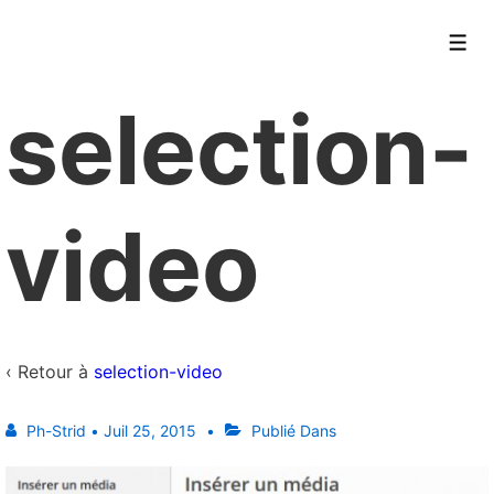
↓
a.strid.info
passer
Men
au
selection-
contenu
principal
video
‹ Retour à
selection-video
Ph-Strid
•
Juil 25, 2015
Publié Dans